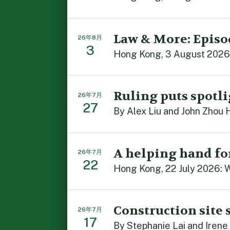
Law & More: Episo
26年8月
3
Hong Kong, 3 August 2026:
Ruling puts spotli
26年7月
27
By Alex Liu and John Zhou 
A helping hand fo
26年7月
22
Hong Kong, 22 July 2026: W
Construction site 
26年7月
17
By Stephanie Lai and Irene