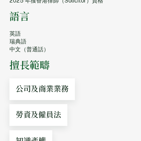
2025 年獲香港律師（Solicitor）資格
語言
英語
瑞典語
中文（普通話）
擅長範疇
公司及商業業務
勞資及僱員法