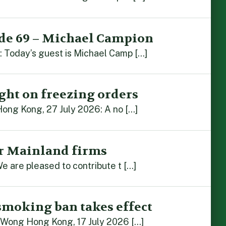
de 69 – Michael Campion
 Today’s guest is Michael Camp […]
ght on freezing orders
Hong Kong, 27 July 2026: A no […]
r Mainland firms
e are pleased to contribute t […]
smoking ban takes effect
 Wong Hong Kong, 17 July 2026 […]