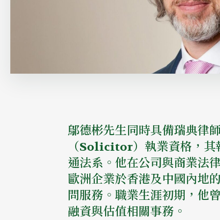
Overview
鄔德彬先生同時具備瑞典律師（
（Solicitor）執業資格
通法系。他在公司與商業法
歐洲企業於香港及中國內地
問服務。職業生涯初期，他
融資與估值相關事務。