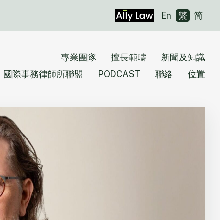
En
繁
简
專業團隊
擅長範疇
新聞及知識
國際事務律師所聯盟
PODCAST
聯絡
位置