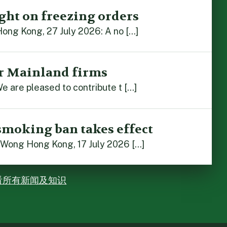
ght on freezing orders
Hong Kong, 27 July 2026: A no […]
r Mainland firms
e are pleased to contribute t […]
smoking ban takes effect
 Wong Hong Kong, 17 July 2026 […]
看所有新闻及知识