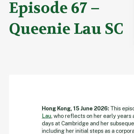
Episode 67 –
Queenie Lau SC
Hong Kong, 15 June 2026:
This epi
Lau
, who reflects on her early years 
days at Cambridge and her subsequent
including her initial steps as a corpo