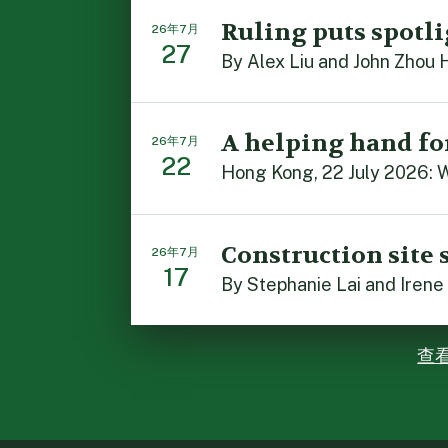
Ruling puts spotli
26年7月
27
By Alex Liu and John Zhou 
A helping hand fo
26年7月
22
Hong Kong, 22 July 2026: W
Construction site 
26年7月
17
By Stephanie Lai and Irene
查